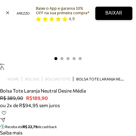
Baixe o App e garanta 10% 
BAIXAR
OFF na sua primeira compra* 
4,9
Arezzo
Favoritos
categorias sugeridas
Buscar produtos
Bota
Papete
Scarpin
Mocassim
Bolsa
B
OLSA TOTE LARANJA NEUTRAL DESIRE MÉDIA
HOME
BOLSAS
BOLSAS TOTE
Sapatilha
Bolsa Tote Laranja Neutral Desire Média
Tamanco
R$ 389,90
R$189,90
Tênis
ou 2x de R$94,95 sem juros
Mule
Rasteira
Precisa de ajuda?
Tire dúvidas sobre pedidos, devoluções e mais.
Receba até
R$ 22,79
de cashback
Saiba mais