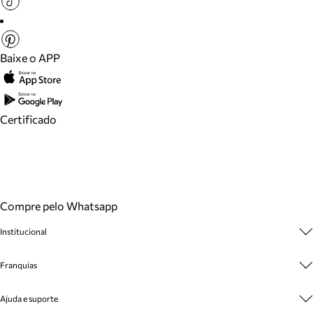
Baixe o APP
Certificado
Compre pelo Whatsapp
Institucional
Sobre A Marca
Franquias
Cashback
Trabalhe Conosco
Multimarcas
Ajuda e suporte
Venda Corporativa
Plano de Negócio