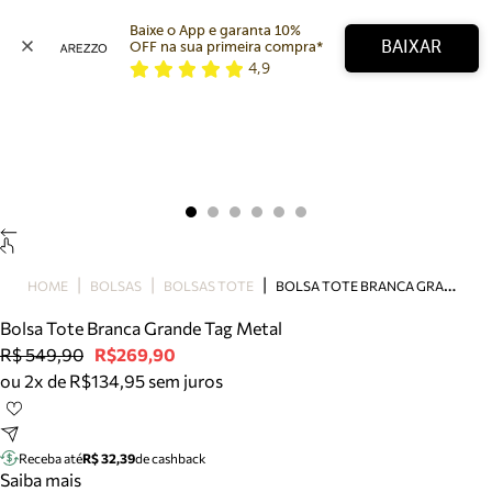
Baixe o App e garanta 10% 
BAIXAR
OFF na sua primeira compra* 
4,9
Arezzo
Favoritos
categorias sugeridas
Buscar produtos
Bota
Papete
Scarpin
Mocassim
Bolsa
B
OLSA TOTE BRANCA GRANDE TAG METAL
HOME
BOLSAS
BOLSAS TOTE
Sapatilha
Bolsa Tote Branca Grande Tag Metal
Tamanco
R$ 549,90
R$269,90
Tênis
ou 2x de R$134,95 sem juros
Mule
Rasteira
Precisa de ajuda?
Tire dúvidas sobre pedidos, devoluções e mais.
Receba até
R$ 32,39
de cashback
Saiba mais