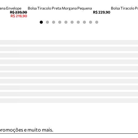
uena Envelope
Bolsa Tiracolo Preta Morgana Pequena
Bolsa Tiracolo 
R$ 239,90
R$ 229,90
R$ 219,90
 promoções e muito mais.