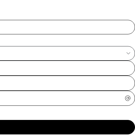
ajuda?
Tire dúvidas
sobre
pedidos,
devoluções e
mais.
Meus pedidos
Acompanhe
seus pedidos e
solicite
devoluções.