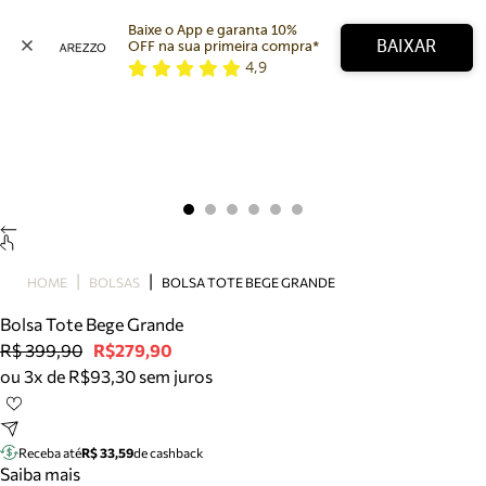
Baixe o App e garanta 10% 
BAIXAR
OFF na sua primeira compra* 
4,9
Arezzo
Favoritos
categorias sugeridas
Buscar produtos
Bota
Papete
Scarpin
Mocassim
Bolsa
HOME
BOLSAS
BOLSA TOTE BEGE GRANDE
Sapatilha
Bolsa Tote Bege Grande
Tamanco
R$ 399,90
R$279,90
Tênis
ou 3x de R$93,30 sem juros
Mule
Rasteira
Precisa de ajuda?
Tire dúvidas sobre pedidos, devoluções e mais.
Receba até
R$ 33,59
de cashback
Saiba mais