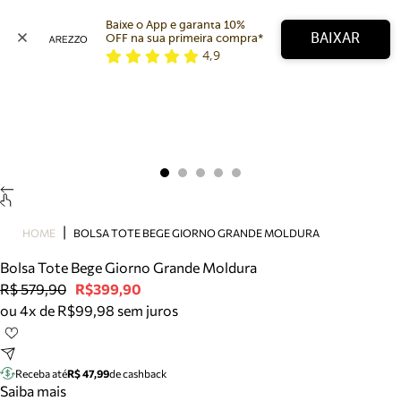
Baixe o App e garanta 10% 
BAIXAR
OFF na sua primeira compra* 
4,9
Arezzo
Favoritos
categorias sugeridas
Buscar produtos
Bota
Papete
Scarpin
Mocassim
Bolsa
HOME
BOLSA TOTE BEGE GIORNO GRANDE MOLDURA
Sapatilha
Bolsa Tote Bege Giorno Grande Moldura
Tamanco
R$ 579,90
R$399,90
Tênis
ou 4x de R$99,98 sem juros
Mule
Rasteira
Precisa de ajuda?
Tire dúvidas sobre pedidos, devoluções e mais.
Receba até
R$ 47,99
de cashback
Saiba mais