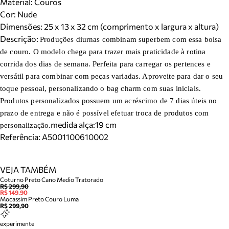
Material
:
Couros
Cor
:
Nude
Dimensões:
25 x 13 x 32 cm (comprimento x largura x altura)
Descrição:
Produções diurnas combinam superbem com essa bolsa
de couro. O modelo chega para trazer mais praticidade à rotina
corrida dos dias de semana. Perfeita para carregar os pertences e
versátil para combinar com peças variadas. Aproveite para dar o seu
toque pessoal, personalizando o bag charm com suas iniciais.
Produtos personalizados possuem um acréscimo de 7 dias úteis no
prazo de entrega e não é possível efetuar troca de produtos com
medida alça:19 cm
personalização.
Referência:
A5001100610002
VEJA TAMBÉM
Coturno Preto Cano Medio Tratorado
R$ 299,90
R$ 149,90
Mocassim Preto Couro Luma
R$ 299,90
experimente