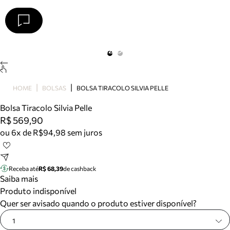
Arezzo
Favoritos
categorias sugeridas
Buscar produtos
Bota
HOME
BOLSAS
BOLSA TIRACOLO SILVIA PELLE
Papete
Scarpin
Bolsa Tiracolo Silvia Pelle
Mocassim
R$ 569,90
Bolsa
ou 6x de R$94,98 sem juros
Sapatilha
Tamanco
Tênis
Receba até
R$ 68,39
de cashback
Mule
Saiba mais
Rasteira
Produto indisponível
Precisa de ajuda?
Quer ser avisado quando o produto estiver disponível?
Tire dúvidas sobre pedidos, devoluções e mais.
1