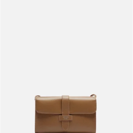
Meus pedidos
Acompanhe seus pedidos e solicite devoluções.