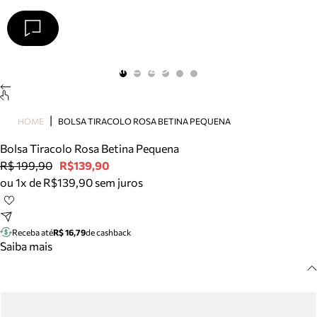
Arezzo
Favoritos
categorias sugeridas
Buscar produtos
Bota
HOME
BOLSA TIRACOLO ROSA BETINA PEQUENA
Papete
Scarpin
Bolsa Tiracolo Rosa Betina Pequena
Mocassim
R$ 199,90
R$139,90
Bolsa
ou 1x de R$139,90 sem juros
Sapatilha
Tamanco
Tênis
Receba até
R$ 16,79
de cashback
Mule
Saiba mais
Rasteira
Precisa de ajuda?
Tire dúvidas sobre pedidos, devoluções e mais.