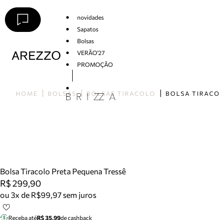
novidades
Sapatos
Bolsas
VERÃO'27
PROMOÇÃO
Arezzo
HOME
BOLSAS
BOLSAS TIRACOLO
Bolsa Tiracolo Preta Pequena Tressê
R$ 299,90
ou 3x de R$99,97 sem juros
Receba até
R$ 35,99
de cashback