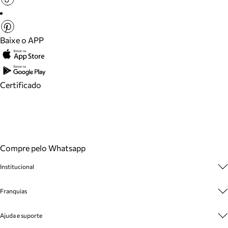
Baixe o APP
Certificado
Compre pelo Whatsapp
Institucional
Sobre A Marca
Franquias
Cashback
Trabalhe Conosco
Multimarcas
Ajuda e suporte
Venda Corporativa
Plano de Negócio