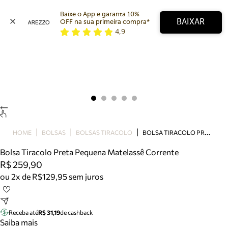
Baixe o App e garanta 10% 
BAIXAR
OFF na sua primeira compra* 
4,9
Arezzo
Favoritos
categorias sugeridas
Buscar produtos
Bota
Papete
Scarpin
Mocassim
Bolsa
B
OLSA TIRACOLO PRETA PEQUENA MATELASSÊ CORRENTE
HOME
BOLSAS
BOLSAS TIRACOLO
Sapatilha
Bolsa Tiracolo Preta Pequena Matelassê Corrente
Tamanco
R$ 259,90
Tênis
ou 2x de R$129,95 sem juros
Mule
Rasteira
Precisa de ajuda?
Tire dúvidas sobre pedidos, devoluções e mais.
Receba até
R$ 31,19
de cashback
Saiba mais