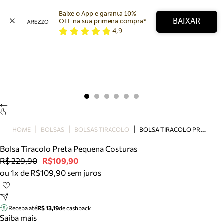
Baixe o App e garanta 10% 
BAIXAR
OFF na sua primeira compra* 
4,9
Arezzo
Favoritos
categorias sugeridas
Buscar produtos
Bota
Papete
Scarpin
Mocassim
Bolsa
B
OLSA TIRACOLO PRETA PEQUENA COSTURAS
HOME
BOLSAS
BOLSAS TIRACOLO
Sapatilha
Bolsa Tiracolo Preta Pequena Costuras
Tamanco
R$ 229,90
R$109,90
Tênis
ou 1x de R$109,90 sem juros
Mule
Rasteira
Precisa de ajuda?
Tire dúvidas sobre pedidos, devoluções e mais.
Receba até
R$ 13,19
de cashback
Saiba mais