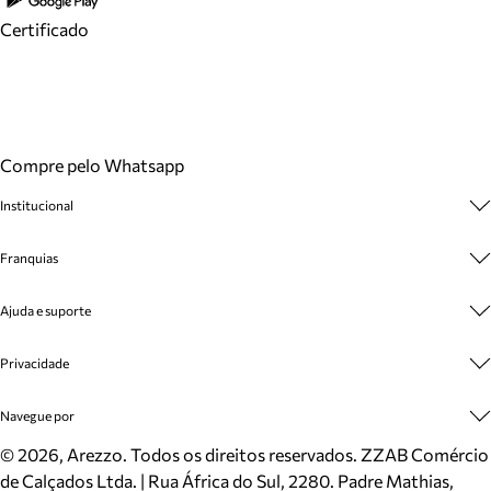
Certificado
Compre pelo Whatsapp
Institucional
Sobre A Marca
Franquias
Cashback
Trabalhe Conosco
Multimarcas
Ajuda e suporte
Venda Corporativa
Plano de Negócio
Sustentabilidade
Seja Franqueado
Central de Atendimento
Privacidade
Mapa do Site
Cadastro
Benefícios
Entrega
Termos de Uso
Navegue por
Inverno
Meus Pedidos
Politica e Privacidade
Mundo Arezzo
Trocas e Devoluções
Sapatos
©
2026
, Arezzo. Todos os direitos reservados.
ZZAB Comércio
Cartão Presente
Bolsas
de Calçados Ltda. | Rua África do Sul, 2280. Padre Mathias,