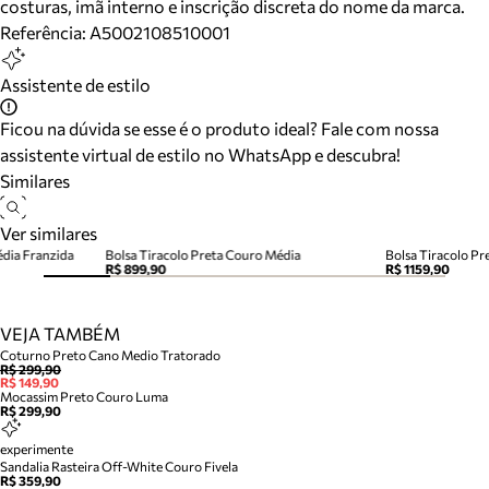
costuras, imã interno e inscrição discreta do nome da marca.
Referência:
A5002108510001
Assistente de estilo
Ficou na dúvida se esse é o produto ideal? Fale com nossa
assistente virtual de estilo no WhatsApp e descubra!
Similares
Ver similares
édia Franzida
Bolsa Tiracolo Preta Couro Média
Bolsa Tiracolo P
R$ 899,90
R$ 1159,90
VEJA TAMBÉM
Coturno Preto Cano Medio Tratorado
R$ 299,90
R$ 149,90
Mocassim Preto Couro Luma
R$ 299,90
experimente
Sandalia Rasteira Off-White Couro Fivela
R$ 359,90