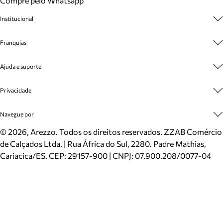
Compre pelo Whatsapp
Institucional
Sobre A Marca
Franquias
Cashback
Trabalhe Conosco
Multimarcas
Ajuda e suporte
Venda Corporativa
Plano de Negócio
Sustentabilidade
Seja Franqueado
Central de Atendimento
Privacidade
Mapa do Site
Cadastro
Benefícios
Entrega
Termos de Uso
Navegue por
Inverno
Meus Pedidos
Politica e Privacidade
Mundo Arezzo
Trocas e Devoluções
Sapatos
©
2026
, Arezzo. Todos os direitos reservados.
ZZAB Comércio
Cartão Presente
Bolsas
de Calçados Ltda. | Rua África do Sul, 2280. Padre Mathias,
Localizador de lojas
Scarpins
Cariacica/ES. CEP: 29157-900 | CNPJ: 07.900.208/0077-04
Sapatilhas
Mocassins
Tênis
Sandálias
Mules