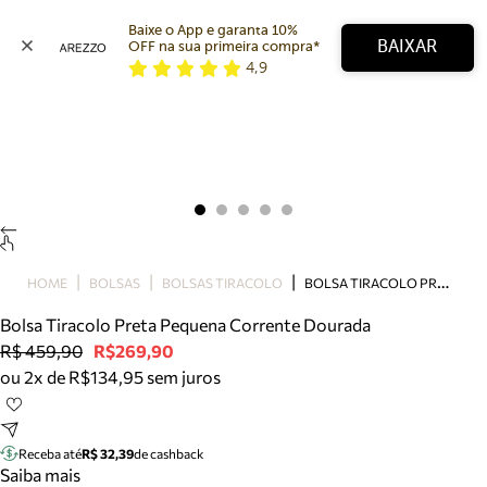
Baixe o App e garanta 10% 
BAIXAR
OFF na sua primeira compra* 
4,9
Arezzo
Favoritos
categorias sugeridas
Buscar produtos
Bota
Papete
Scarpin
Mocassim
Bolsa
B
OLSA TIRACOLO PRETA PEQUENA CORRENTE DOURADA
HOME
BOLSAS
BOLSAS TIRACOLO
Sapatilha
Bolsa Tiracolo Preta Pequena Corrente Dourada
Tamanco
R$ 459,90
R$269,90
Tênis
ou 2x de R$134,95 sem juros
Mule
Rasteira
Precisa de ajuda?
Tire dúvidas sobre pedidos, devoluções e mais.
Receba até
R$ 32,39
de cashback
Saiba mais