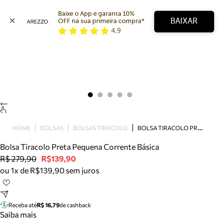
Baixe o App e garanta 10% 
BAIXAR
OFF na sua primeira compra* 
4,9
Arezzo
Favoritos
categorias sugeridas
Buscar produtos
Bota
Papete
Scarpin
Mocassim
Bolsa
B
OLSA TIRACOLO PRETA PEQUENA CORRENTE BÁSICA
HOME
BOLSAS
BOLSAS TIRACOLO
Sapatilha
Bolsa Tiracolo Preta Pequena Corrente Básica
Tamanco
R$ 279,90
R$139,90
Tênis
ou 1x de R$139,90 sem juros
Mule
Rasteira
Precisa de ajuda?
Tire dúvidas sobre pedidos, devoluções e mais.
Receba até
R$ 16,79
de cashback
Saiba mais