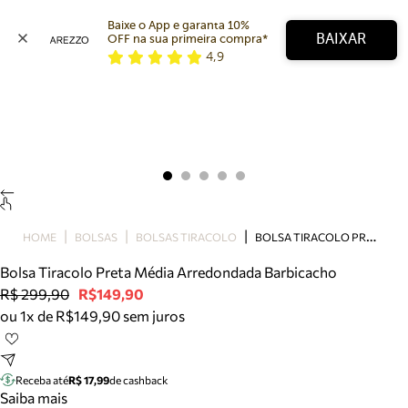
Baixe o App e garanta 10% 
BAIXAR
OFF na sua primeira compra* 
4,9
Arezzo
Favoritos
categorias sugeridas
Buscar produtos
Bota
Papete
Scarpin
Mocassim
Bolsa
B
OLSA TIRACOLO PRETA MÉDIA ARREDONDADA BARBICACHO
HOME
BOLSAS
BOLSAS TIRACOLO
Sapatilha
Bolsa Tiracolo Preta Média Arredondada Barbicacho
Tamanco
R$ 299,90
R$149,90
Tênis
ou 1x de R$149,90 sem juros
Mule
Rasteira
Precisa de ajuda?
Tire dúvidas sobre pedidos, devoluções e mais.
Receba até
R$ 17,99
de cashback
Saiba mais