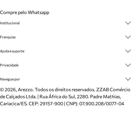
Compre pelo Whatsapp
Institucional
Sobre A Marca
Franquias
Cashback
Trabalhe Conosco
Multimarcas
Ajuda e suporte
Venda Corporativa
Plano de Negócio
Sustentabilidade
Seja Franqueado
Central de Atendimento
Privacidade
Mapa do Site
Cadastro
Benefícios
Entrega
Termos de Uso
Navegue por
Inverno
Meus Pedidos
Politica e Privacidade
Mundo Arezzo
Trocas e Devoluções
Sapatos
©
2026
, Arezzo. Todos os direitos reservados.
ZZAB Comércio
Cartão Presente
Bolsas
de Calçados Ltda. | Rua África do Sul, 2280. Padre Mathias,
Localizador de lojas
Scarpins
Cariacica/ES. CEP: 29157-900 | CNPJ: 07.900.208/0077-04
Sapatilhas
Mocassins
Tênis