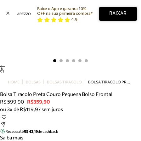
Baixe o App e garanta 10% 
BAIXAR
OFF na sua primeira compra* 
4,9
Arezzo
Favoritos
categorias sugeridas
Buscar produtos
Bota
Papete
Scarpin
Mocassim
Bolsa
B
OLSA TIRACOLO PRETA COURO PEQUENA BOLSO FRONTAL
HOME
BOLSAS
BOLSAS TIRACOLO
Sapatilha
Bolsa Tiracolo Preta Couro Pequena Bolso Frontal
Tamanco
R$ 599,90
R$359,90
Tênis
ou 3x de R$119,97 sem juros
Mule
Rasteira
Precisa de ajuda?
Tire dúvidas sobre pedidos, devoluções e mais.
Receba até
R$ 43,19
de cashback
Saiba mais