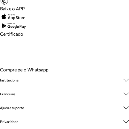
Baixe o APP
Certificado
Compre pelo Whatsapp
Institucional
Sobre A Marca
Franquias
Cashback
Trabalhe Conosco
Multimarcas
Ajuda e suporte
Venda Corporativa
Plano de Negócio
Sustentabilidade
Seja Franqueado
Central de Atendimento
Privacidade
Mapa do Site
Cadastro