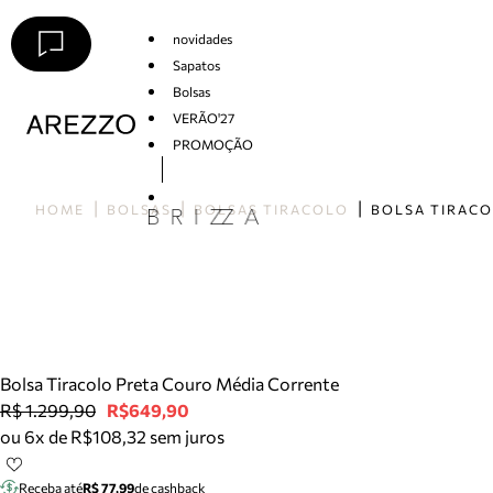
novidades
Sapatos
Bolsas
VERÃO'27
PROMOÇÃO
Arezzo
HOME
BOLSAS
BOLSAS TIRACOLO
Bolsa Tiracolo Preta Couro Média Corrente
R$ 1.299,90
R$649,90
ou 6x de R$108,32 sem juros
Receba até
R$ 77,99
de cashback