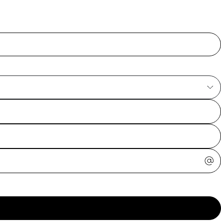
ajuda?
Tire dúvidas
sobre
pedidos,
devoluções e
mais.
Meus pedidos
Acompanhe
seus pedidos e
solicite
devoluções.