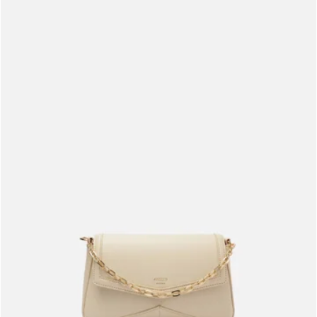
Meus pedidos
Acompanhe seus pedidos e solicite devoluções.