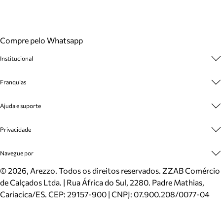
Compre pelo Whatsapp
Institucional
Sobre A Marca
Franquias
Cashback
Trabalhe Conosco
Multimarcas
Ajuda e suporte
Venda Corporativa
Plano de Negócio
Sustentabilidade
Seja Franqueado
Central de Atendimento
Privacidade
Mapa do Site
Cadastro
Benefícios
Entrega
Termos de Uso
Navegue por
Inverno
Meus Pedidos
Politica e Privacidade
Mundo Arezzo
Trocas e Devoluções
Sapatos
©
2026
, Arezzo. Todos os direitos reservados.
ZZAB Comércio
Cartão Presente
Bolsas
de Calçados Ltda. | Rua África do Sul, 2280. Padre Mathias,
Localizador de lojas
Scarpins
Cariacica/ES. CEP: 29157-900 | CNPJ: 07.900.208/0077-04
Sapatilhas
Mocassins