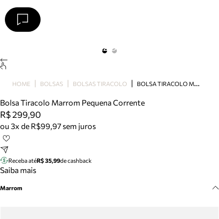
Arezzo
Favoritos
categorias sugeridas
Buscar produtos
Bota
B
OLSA TIRACOLO MARROM PEQUENA CORRENTE
HOME
BOLSAS
BOLSAS TIRACOLO
Papete
Scarpin
Bolsa Tiracolo Marrom Pequena Corrente
Mocassim
R$ 299,90
Bolsa
ou 3x de R$99,97 sem juros
Sapatilha
Tamanco
Tênis
Receba até
R$ 35,99
de cashback
Mule
Saiba mais
Rasteira
Marrom
Precisa de ajuda?
Tire dúvidas sobre pedidos, devoluções e mais.