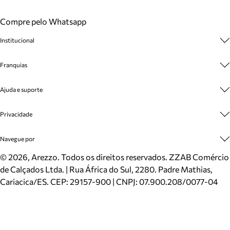
Compre pelo Whatsapp
Institucional
Sobre A Marca
Franquias
Cashback
Trabalhe Conosco
Multimarcas
Ajuda e suporte
Venda Corporativa
Plano de Negócio
Sustentabilidade
Seja Franqueado
Central de Atendimento
Privacidade
Mapa do Site
Cadastro
Benefícios
Entrega
Termos de Uso
Navegue por
Inverno
Meus Pedidos
Politica e Privacidade
Mundo Arezzo
Trocas e Devoluções
Sapatos
©
2026
, Arezzo. Todos os direitos reservados.
ZZAB Comércio
Cartão Presente
Bolsas
de Calçados Ltda. | Rua África do Sul, 2280. Padre Mathias,
Localizador de lojas
Scarpins
Cariacica/ES. CEP: 29157-900 | CNPJ: 07.900.208/0077-04
Sapatilhas
Mocassins
Tênis