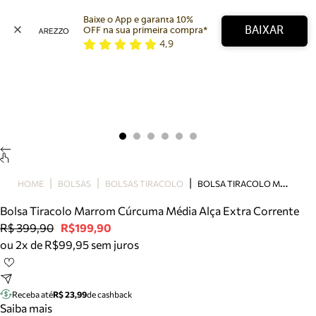
Baixe o App e garanta 10% 
BAIXAR
OFF na sua primeira compra* 
4,9
Arezzo
Favoritos
categorias sugeridas
Buscar produtos
Bota
Papete
Scarpin
Mocassim
Bolsa
B
OLSA TIRACOLO MARROM CÚRCUMA MÉDIA ALÇA EXTRA CORRENTE
HOME
BOLSAS
BOLSAS TIRACOLO
Sapatilha
Bolsa Tiracolo Marrom Cúrcuma Média Alça Extra Corrente
Tamanco
R$ 399,90
R$199,90
Tênis
ou 2x de R$99,95 sem juros
Mule
Rasteira
Precisa de ajuda?
Tire dúvidas sobre pedidos, devoluções e mais.
Receba até
R$ 23,99
de cashback
Saiba mais