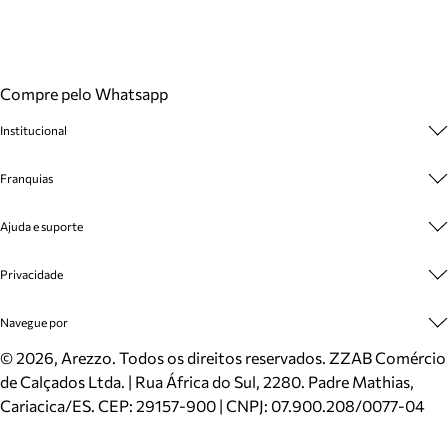
Compre pelo Whatsapp
Institucional
Sobre A Marca
Franquias
Cashback
Trabalhe Conosco
Multimarcas
Ajuda e suporte
Venda Corporativa
Plano de Negócio
Sustentabilidade
Seja Franqueado
Central de Atendimento
Privacidade
Mapa do Site
Cadastro
Benefícios
Entrega
Termos de Uso
Navegue por
Inverno
Meus Pedidos
Politica e Privacidade
Mundo Arezzo
Trocas e Devoluções
Sapatos
©
2026
, Arezzo. Todos os direitos reservados.
ZZAB Comércio
Cartão Presente
Bolsas
de Calçados Ltda. | Rua África do Sul, 2280. Padre Mathias,
Localizador de lojas
Scarpins
Cariacica/ES. CEP: 29157-900 | CNPJ: 07.900.208/0077-04
Sapatilhas