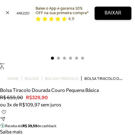
Baixe o App e garanta 10% 
BAIXAR
OFF na sua primeira compra* 
4,9
Arezzo
Favoritos
categorias sugeridas
Buscar produtos
Bota
Papete
Scarpin
Mocassim
Bolsa
B
OLSA TIRACOLO DOURADA COURO PEQUENA BÁSICA
HOME
BOLSAS
BOLSAS TIRACOLO
Sapatilha
Bolsa Tiracolo Dourada Couro Pequena Básica
Tamanco
R$ 659,90
R$329,90
Tênis
ou 3x de R$109,97 sem juros
Mule
Rasteira
Precisa de ajuda?
Tire dúvidas sobre pedidos, devoluções e mais.
Receba até
R$ 39,59
de cashback
Saiba mais