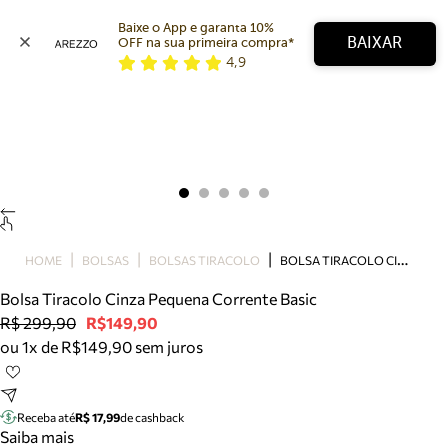
Baixe o App e garanta 10% 
BAIXAR
OFF na sua primeira compra* 
4,9
Arezzo
Favoritos
categorias sugeridas
Buscar produtos
Bota
Papete
Scarpin
Mocassim
Bolsa
B
OLSA TIRACOLO CINZA PEQUENA CORRENTE BASIC
HOME
BOLSAS
BOLSAS TIRACOLO
Sapatilha
Bolsa Tiracolo Cinza Pequena Corrente Basic
Tamanco
R$ 299,90
R$149,90
Tênis
ou 1x de R$149,90 sem juros
Mule
Rasteira
Precisa de ajuda?
Tire dúvidas sobre pedidos, devoluções e mais.
Receba até
R$ 17,99
de cashback
Saiba mais