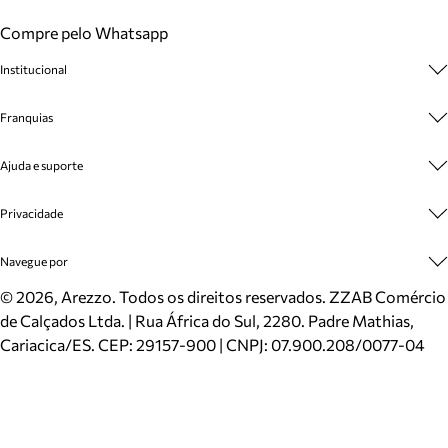
Compre pelo Whatsapp
Institucional
Sobre A Marca
Franquias
Cashback
Trabalhe Conosco
Multimarcas
Ajuda e suporte
Venda Corporativa
Plano de Negócio
Sustentabilidade
Seja Franqueado
Central de Atendimento
Privacidade
Mapa do Site
Cadastro
Benefícios
Entrega
Termos de Uso
Navegue por
Inverno
Meus Pedidos
Politica e Privacidade
Mundo Arezzo
Trocas e Devoluções
Sapatos
©
2026
, Arezzo. Todos os direitos reservados.
ZZAB Comércio
Cartão Presente
Bolsas
de Calçados Ltda. | Rua África do Sul, 2280. Padre Mathias,
Localizador de lojas
Scarpins
Cariacica/ES. CEP: 29157-900 | CNPJ: 07.900.208/0077-04
Sapatilhas
Mocassins
Tênis
Sandálias