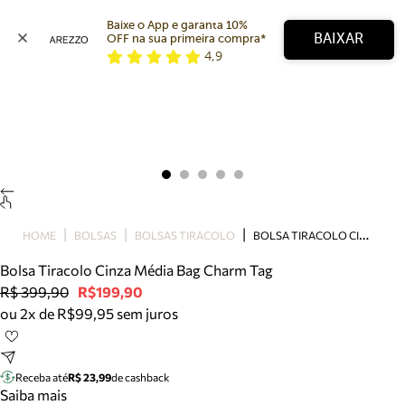
Baixe o App e garanta 10% 
BAIXAR
OFF na sua primeira compra* 
4,9
Arezzo
Favoritos
categorias sugeridas
Buscar produtos
Bota
Papete
Scarpin
Mocassim
Bolsa
B
OLSA TIRACOLO CINZA MÉDIA BAG CHARM TAG
HOME
BOLSAS
BOLSAS TIRACOLO
Sapatilha
Bolsa Tiracolo Cinza Média Bag Charm Tag
Tamanco
R$ 399,90
R$199,90
Tênis
ou 2x de R$99,95 sem juros
Mule
Rasteira
Precisa de ajuda?
Tire dúvidas sobre pedidos, devoluções e mais.
Receba até
R$ 23,99
de cashback
Saiba mais