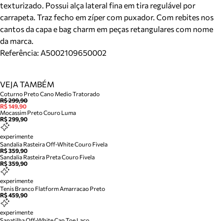
texturizado. Possui alça lateral fina em tira regulável por
carrapeta. Traz fecho em zíper com puxador. Com rebites nos
cantos da capa e bag charm em peças retangulares com nome
da marca.
Referência:
A5002109650002
VEJA TAMBÉM
Coturno Preto Cano Medio Tratorado
R$ 299,90
R$ 149,90
Mocassim Preto Couro Luma
R$ 299,90
experimente
Sandalia Rasteira Off-White Couro Fivela
R$ 359,90
Sandalia Rasteira Preta Couro Fivela
R$ 359,90
experimente
Tenis Branco Flatform Amarracao Preto
R$ 459,90
experimente
Sapatilha Off-White Cap Toe Laco