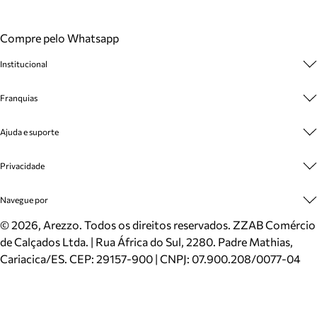
Compre pelo Whatsapp
Institucional
Sobre A Marca
Franquias
Cashback
Trabalhe Conosco
Multimarcas
Ajuda e suporte
Venda Corporativa
Plano de Negócio
Sustentabilidade
Seja Franqueado
Central de Atendimento
Privacidade
Mapa do Site
Cadastro
Benefícios
Entrega
Termos de Uso
Navegue por
Inverno
Meus Pedidos
Politica e Privacidade
Mundo Arezzo
Trocas e Devoluções
Sapatos
©
2026
, Arezzo. Todos os direitos reservados.
ZZAB Comércio
Cartão Presente
Bolsas
de Calçados Ltda. | Rua África do Sul, 2280. Padre Mathias,
Localizador de lojas
Scarpins
Cariacica/ES. CEP: 29157-900 | CNPJ: 07.900.208/0077-04
Sapatilhas
Mocassins
Tênis