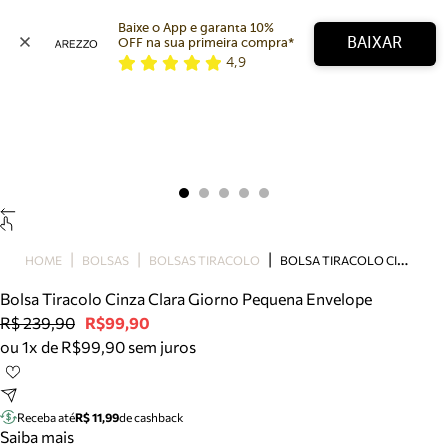
Baixe o App e garanta 10% 
BAIXAR
OFF na sua primeira compra* 
4,9
Arezzo
Favoritos
categorias sugeridas
Buscar produtos
Bota
Papete
Scarpin
Mocassim
Bolsa
B
OLSA TIRACOLO CINZA CLARA GIORNO PEQUENA ENVELOPE
HOME
BOLSAS
BOLSAS TIRACOLO
Sapatilha
Bolsa Tiracolo Cinza Clara Giorno Pequena Envelope
Tamanco
R$ 239,90
R$99,90
Tênis
ou 1x de R$99,90 sem juros
Mule
Rasteira
Precisa de ajuda?
Tire dúvidas sobre pedidos, devoluções e mais.
Receba até
R$ 11,99
de cashback
Saiba mais