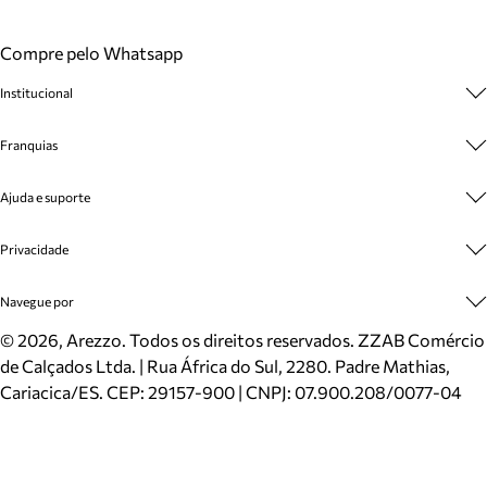
Compre pelo Whatsapp
Institucional
Sobre A Marca
Franquias
Cashback
Trabalhe Conosco
Multimarcas
Ajuda e suporte
Venda Corporativa
Plano de Negócio
Sustentabilidade
Seja Franqueado
Central de Atendimento
Privacidade
Mapa do Site
Cadastro
Benefícios
Entrega
Termos de Uso
Navegue por
Inverno
Meus Pedidos
Politica e Privacidade
Mundo Arezzo
Trocas e Devoluções
Sapatos
©
2026
, Arezzo. Todos os direitos reservados.
ZZAB Comércio
Cartão Presente
Bolsas
de Calçados Ltda. | Rua África do Sul, 2280. Padre Mathias,
Localizador de lojas
Scarpins
Cariacica/ES. CEP: 29157-900 | CNPJ: 07.900.208/0077-04
Sapatilhas
Mocassins
Tênis