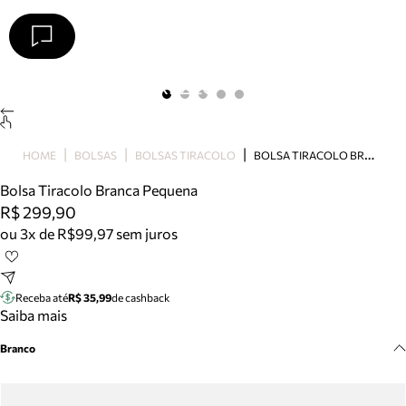
Arezzo
Favoritos
categorias sugeridas
Buscar produtos
Bota
B
OLSA TIRACOLO BRANCA PEQUENA
HOME
BOLSAS
BOLSAS TIRACOLO
Papete
Scarpin
Bolsa Tiracolo Branca Pequena
Mocassim
R$ 299,90
Bolsa
ou 3x de R$99,97 sem juros
Sapatilha
Tamanco
Tênis
Receba até
R$ 35,99
de cashback
Mule
Saiba mais
Rasteira
Branco
Precisa de ajuda?
Tire dúvidas sobre pedidos, devoluções e mais.