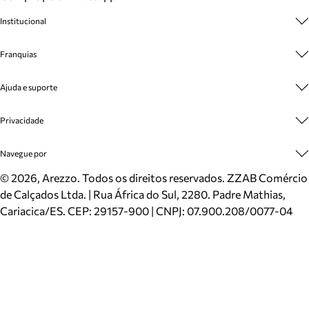
Institucional
Sobre A Marca
Franquias
Cashback
Trabalhe Conosco
Multimarcas
Ajuda e suporte
Venda Corporativa
Plano de Negócio
Sustentabilidade
Seja Franqueado
Central de Atendimento
Privacidade
Mapa do Site
Cadastro
Benefícios
Entrega
Termos de Uso
Navegue por
Inverno
Meus Pedidos
Politica e Privacidade
Mundo Arezzo
Trocas e Devoluções
Sapatos
©
2026
, Arezzo. Todos os direitos reservados.
ZZAB Comércio
Cartão Presente
Bolsas
de Calçados Ltda. | Rua África do Sul, 2280. Padre Mathias,
Localizador de lojas
Scarpins
Cariacica/ES. CEP: 29157-900 | CNPJ: 07.900.208/0077-04
Sapatilhas
Mocassins
Tênis
Sandálias
Mules