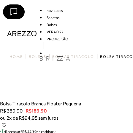
novidades
Sapatos
Bolsas
VERÃO'27
PROMOÇÃO
Arezzo
HOME
BOLSAS
BOLSAS TIRACOLO
Bolsa Tiracolo Branca Floater Pequena
R$ 389,90
R$189,90
ou 2x de R$94,95 sem juros
Receba até
R$ 22,79
de cashback