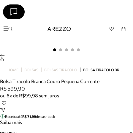
Arezzo
Favoritos
categorias sugeridas
Buscar produtos
Bota
Papete
Scarpin
Mocassim
B
OLSA TIRACOLO BRANCA COURO PEQUENA CORRENTE
HOME
BOLSAS
BOLSAS TIRACOLO
Bolsa
Bolsa Tiracolo Branca Couro Pequena Corrente
Sapatilha
R$ 599,90
Tamanco
ou 6x de R$99,98 sem juros
Tênis
Mule
Rasteira
Receba até
R$ 71,99
de cashback
Precisa de ajuda?
Saiba mais
Tire dúvidas sobre pedidos, devoluções e mais.