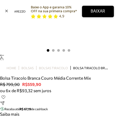
Baixe o App e garanta 10% 
BAIXAR
OFF na sua primeira compra* 
4,9
Arezzo
Favoritos
categorias sugeridas
Buscar produtos
Bota
Papete
Scarpin
Mocassim
Bolsa
B
OLSA TIRACOLO BRANCA COURO MÉDIA CORRENTE MIX
HOME
BOLSAS
BOLSAS TIRACOLO
Sapatilha
Bolsa Tiracolo Branca Couro Média Corrente Mix
Tamanco
R$ 799,90
R$559,90
Tênis
ou 6x de R$93,32 sem juros
Mule
Rasteira
Precisa de ajuda?
Tire dúvidas sobre pedidos, devoluções e mais.
Receba até
R$ 67,19
de cashback
Saiba mais