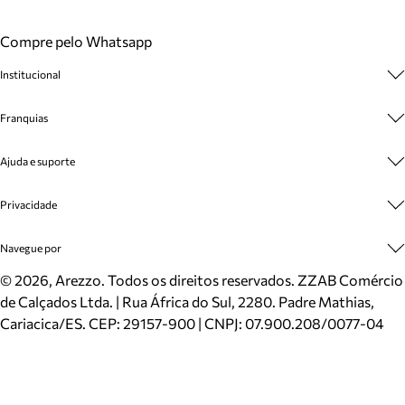
Compre pelo Whatsapp
Institucional
Sobre A Marca
Franquias
Cashback
Trabalhe Conosco
Multimarcas
Ajuda e suporte
Venda Corporativa
Plano de Negócio
Sustentabilidade
Seja Franqueado
Central de Atendimento
Privacidade
Mapa do Site
Cadastro
Benefícios
Entrega
Termos de Uso
Navegue por
Inverno
Meus Pedidos
Politica e Privacidade
Mundo Arezzo
Trocas e Devoluções
Sapatos
©
2026
, Arezzo. Todos os direitos reservados.
ZZAB Comércio
Cartão Presente
Bolsas
de Calçados Ltda. | Rua África do Sul, 2280. Padre Mathias,
Localizador de lojas
Scarpins
Cariacica/ES. CEP: 29157-900 | CNPJ: 07.900.208/0077-04
Sapatilhas
Mocassins
Tênis