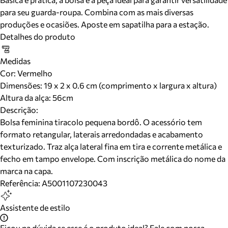
para seu guarda-roupa. Combina com as mais diversas
produções e ocasiões. Aposte em sapatilha para a estação.
Detalhes do produto
Medidas
Cor
:
Vermelho
Dimensões:
19 x 2 x 0.6 cm (comprimento x largura x altura)
Altura da alça:
56
cm
Descrição:
Bolsa feminina tiracolo pequena bordô. O acessório tem
formato retangular, laterais arredondadas e acabamento
texturizado. Traz alça lateral fina em tira e corrente metálica e
fecho em tampo envelope. Com inscrição metálica do nome da
marca na capa.
Referência:
A5001107230043
Assistente de estilo
Ficou na dúvida se esse é o produto ideal? Fale com nossa