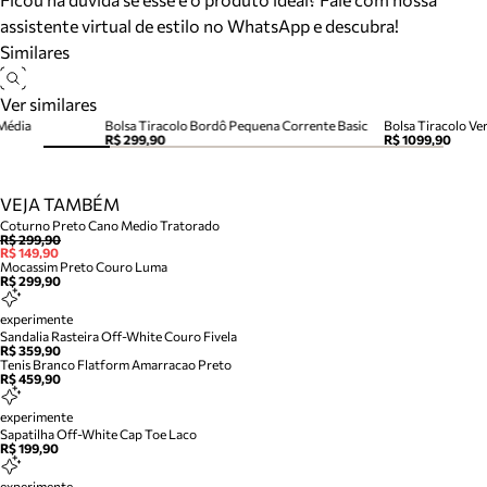
assistente virtual de estilo no WhatsApp e descubra!
Similares
Ver similares
 Média
Bolsa Tiracolo Bordô Pequena Corrente Basic
Bolsa Tiracolo V
R$ 299,90
R$ 1099,90
VEJA TAMBÉM
Coturno Preto Cano Medio Tratorado
R$ 299,90
R$ 149,90
Mocassim Preto Couro Luma
R$ 299,90
experimente
Sandalia Rasteira Off-White Couro Fivela
R$ 359,90
Tenis Branco Flatform Amarracao Preto
R$ 459,90
experimente
Sapatilha Off-White Cap Toe Laco
R$ 199,90
experimente