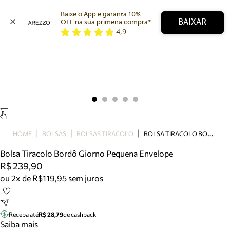
Baixe o App e garanta 10% 
BAIXAR
OFF na sua primeira compra* 
4,9
Arezzo
Favoritos
categorias sugeridas
Buscar produtos
Bota
Papete
Scarpin
Mocassim
Bolsa
B
OLSA TIRACOLO BORDÔ GIORNO PEQUENA ENVELOPE
HOME
BOLSAS
BOLSAS TIRACOLO
Sapatilha
Bolsa Tiracolo Bordô Giorno Pequena Envelope
Tamanco
R$ 239,90
Tênis
ou 2x de R$119,95 sem juros
Mule
Rasteira
Precisa de ajuda?
Tire dúvidas sobre pedidos, devoluções e mais.
Receba até
R$ 28,79
de cashback
Saiba mais