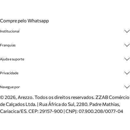
Compre pelo Whatsapp
Institucional
Sobre A Marca
Franquias
Cashback
Trabalhe Conosco
Multimarcas
Ajuda e suporte
Venda Corporativa
Plano de Negócio
Sustentabilidade
Seja Franqueado
Central de Atendimento
Privacidade
Mapa do Site
Cadastro
Benefícios
Entrega
Termos de Uso
Navegue por
Inverno
Meus Pedidos
Politica e Privacidade
Mundo Arezzo
Trocas e Devoluções
Sapatos
©
2026
, Arezzo. Todos os direitos reservados.
ZZAB Comércio
Cartão Presente
Bolsas
de Calçados Ltda. | Rua África do Sul, 2280. Padre Mathias,
Localizador de lojas
Scarpins
Cariacica/ES. CEP: 29157-900 | CNPJ: 07.900.208/0077-04
Sapatilhas
Mocassins