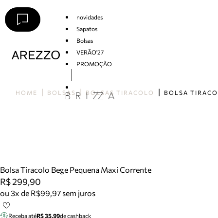
novidades
Sapatos
Bolsas
VERÃO'27
PROMOÇÃO
Arezzo
HOME
BOLSAS
BOLSAS TIRACOLO
Bolsa Tiracolo Bege Pequena Maxi Corrente
R$ 299,90
ou 3x de R$99,97 sem juros
Receba até
R$ 35,99
de cashback