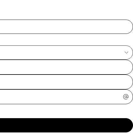
ajuda?
Tire dúvidas
sobre
pedidos,
devoluções e
mais.
Meus pedidos
Acompanhe
seus pedidos e
solicite
devoluções.