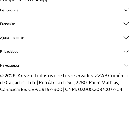
Institucional
Sobre A Marca
Franquias
Cashback
Trabalhe Conosco
Multimarcas
Ajuda e suporte
Venda Corporativa
Plano de Negócio
Sustentabilidade
Seja Franqueado
Central de Atendimento
Privacidade
Mapa do Site
Cadastro
Benefícios
Entrega
Termos de Uso
Navegue por
Inverno
Meus Pedidos
Politica e Privacidade
Mundo Arezzo
Trocas e Devoluções
Sapatos
©
2026
, Arezzo. Todos os direitos reservados.
ZZAB Comércio
Cartão Presente
Bolsas
de Calçados Ltda. | Rua África do Sul, 2280. Padre Mathias,
Localizador de lojas
Scarpins
Cariacica/ES. CEP: 29157-900 | CNPJ: 07.900.208/0077-04
Sapatilhas
Mocassins
Tênis
Sandálias
Mules