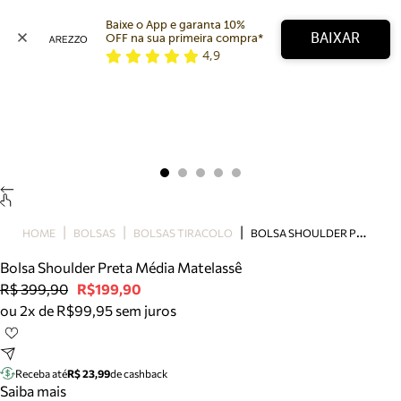
Baixe o App e garanta 10% 
BAIXAR
OFF na sua primeira compra* 
4,9
Arezzo
Favoritos
categorias sugeridas
Buscar produtos
Bota
Papete
Scarpin
Mocassim
Bolsa
B
OLSA SHOULDER PRETA MÉDIA MATELASSÊ
HOME
BOLSAS
BOLSAS TIRACOLO
Sapatilha
Bolsa Shoulder Preta Média Matelassê
Tamanco
R$ 399,90
R$199,90
Tênis
ou 2x de R$99,95 sem juros
Mule
Rasteira
Precisa de ajuda?
Tire dúvidas sobre pedidos, devoluções e mais.
Receba até
R$ 23,99
de cashback
Saiba mais