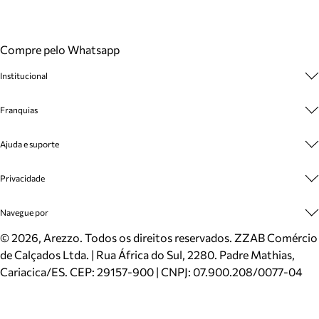
Compre pelo Whatsapp
Institucional
Sobre A Marca
Franquias
Cashback
Trabalhe Conosco
Multimarcas
Ajuda e suporte
Venda Corporativa
Plano de Negócio
Sustentabilidade
Seja Franqueado
Central de Atendimento
Privacidade
Mapa do Site
Cadastro
Benefícios
Entrega
Termos de Uso
Navegue por
Inverno
Meus Pedidos
Politica e Privacidade
Mundo Arezzo
Trocas e Devoluções
Sapatos
©
2026
, Arezzo. Todos os direitos reservados.
ZZAB Comércio
Cartão Presente
Bolsas
de Calçados Ltda. | Rua África do Sul, 2280. Padre Mathias,
Localizador de lojas
Scarpins
Cariacica/ES. CEP: 29157-900 | CNPJ: 07.900.208/0077-04
Sapatilhas
Mocassins