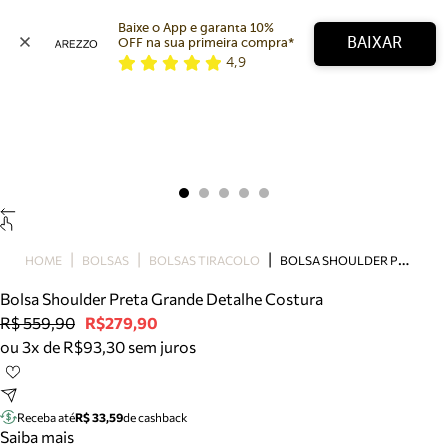
Baixe o App e garanta 10% 
BAIXAR
OFF na sua primeira compra* 
4,9
Arezzo
Favoritos
categorias sugeridas
Buscar produtos
Bota
Papete
Scarpin
Mocassim
Bolsa
B
OLSA SHOULDER PRETA GRANDE DETALHE COSTURA
HOME
BOLSAS
BOLSAS TIRACOLO
Sapatilha
Bolsa Shoulder Preta Grande Detalhe Costura
Tamanco
R$ 559,90
R$279,90
Tênis
ou 3x de R$93,30 sem juros
Mule
Rasteira
Precisa de ajuda?
Tire dúvidas sobre pedidos, devoluções e mais.
Receba até
R$ 33,59
de cashback
Saiba mais