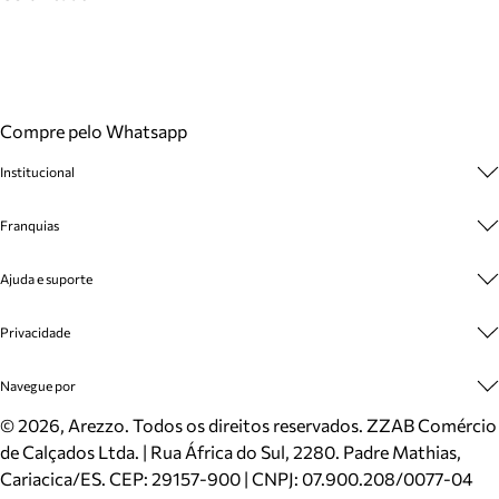
Compre pelo Whatsapp
Institucional
Sobre A Marca
Franquias
Cashback
Trabalhe Conosco
Multimarcas
Ajuda e suporte
Venda Corporativa
Plano de Negócio
Sustentabilidade
Seja Franqueado
Central de Atendimento
Privacidade
Mapa do Site
Cadastro
Benefícios
Entrega
Termos de Uso
Navegue por
Inverno
Meus Pedidos
Politica e Privacidade
Mundo Arezzo
Trocas e Devoluções
Sapatos
©
2026
, Arezzo. Todos os direitos reservados.
ZZAB Comércio
Cartão Presente
Bolsas
de Calçados Ltda. | Rua África do Sul, 2280. Padre Mathias,
Localizador de lojas
Scarpins
Cariacica/ES. CEP: 29157-900 | CNPJ: 07.900.208/0077-04