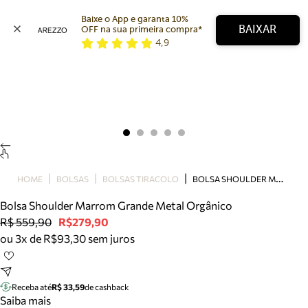
Baixe o App e garanta 10% 
BAIXAR
OFF na sua primeira compra* 
4,9
Arezzo
Favoritos
categorias sugeridas
Buscar produtos
Bota
Papete
Scarpin
Mocassim
Bolsa
B
OLSA SHOULDER MARROM GRANDE METAL ORGÂNICO
HOME
BOLSAS
BOLSAS TIRACOLO
Sapatilha
Bolsa Shoulder Marrom Grande Metal Orgânico
Tamanco
R$ 559,90
R$279,90
Tênis
ou 3x de R$93,30 sem juros
Mule
Rasteira
Precisa de ajuda?
Tire dúvidas sobre pedidos, devoluções e mais.
Receba até
R$ 33,59
de cashback
Saiba mais