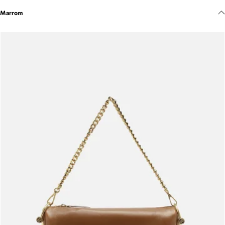
Meus pedidos
Marrom
Acompanhe seus pedidos e solicite devoluções.