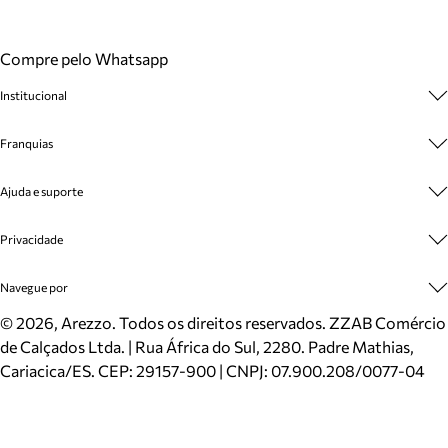
Compre pelo Whatsapp
Institucional
Sobre A Marca
Franquias
Cashback
Trabalhe Conosco
Multimarcas
Ajuda e suporte
Venda Corporativa
Plano de Negócio
Sustentabilidade
Seja Franqueado
Central de Atendimento
Privacidade
Mapa do Site
Cadastro
Benefícios
Entrega
Termos de Uso
Navegue por
Inverno
Meus Pedidos
Politica e Privacidade
Mundo Arezzo
Trocas e Devoluções
Sapatos
©
2026
, Arezzo. Todos os direitos reservados.
ZZAB Comércio
Cartão Presente
Bolsas
de Calçados Ltda. | Rua África do Sul, 2280. Padre Mathias,
Localizador de lojas
Scarpins
Cariacica/ES. CEP: 29157-900 | CNPJ: 07.900.208/0077-04
Sapatilhas
Mocassins
Tênis