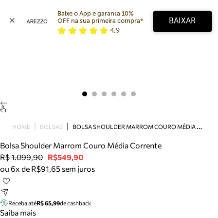
Baixe o App e garanta 10% 
BAIXAR
OFF na sua primeira compra* 
4,9
Arezzo
Favoritos
categorias sugeridas
Buscar produtos
Bota
Papete
Scarpin
Mocassim
Bolsa
B
OLSA SHOULDER MARROM COURO MÉDIA CORRENTE
HOME
BOLSAS
Sapatilha
Bolsa Shoulder Marrom Couro Média Corrente
Tamanco
R$ 1.099,90
R$549,90
Tênis
ou 6x de R$91,65 sem juros
Mule
Rasteira
Precisa de ajuda?
Tire dúvidas sobre pedidos, devoluções e mais.
Receba até
R$ 65,99
de cashback
Saiba mais