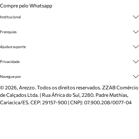
Compre pelo Whatsapp
Institucional
Sobre A Marca
Franquias
Cashback
Trabalhe Conosco
Multimarcas
Ajuda e suporte
Venda Corporativa
Plano de Negócio
Sustentabilidade
Seja Franqueado
Central de Atendimento
Privacidade
Mapa do Site
Cadastro
Benefícios
Entrega
Termos de Uso
Navegue por
Inverno
Meus Pedidos
Politica e Privacidade
Mundo Arezzo
Trocas e Devoluções
Sapatos
©
2026
, Arezzo. Todos os direitos reservados.
ZZAB Comércio
Cartão Presente
Bolsas
de Calçados Ltda. | Rua África do Sul, 2280. Padre Mathias,
Localizador de lojas
Scarpins
Cariacica/ES. CEP: 29157-900 | CNPJ: 07.900.208/0077-04
Sapatilhas
Mocassins
Tênis
Sandálias