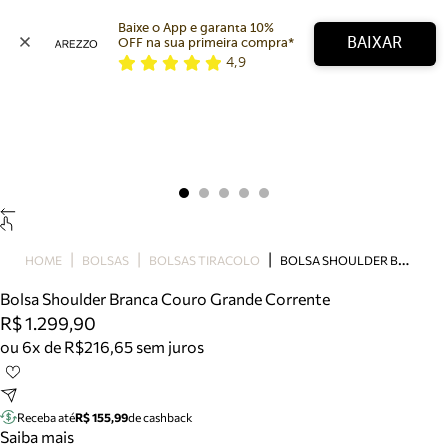
Baixe o App e garanta 10% 
BAIXAR
OFF na sua primeira compra* 
4,9
Arezzo
Favoritos
categorias sugeridas
Buscar produtos
Bota
Papete
Scarpin
Mocassim
Bolsa
B
OLSA SHOULDER BRANCA COURO GRANDE CORRENTE
HOME
BOLSAS
BOLSAS TIRACOLO
Sapatilha
Bolsa Shoulder Branca Couro Grande Corrente
Tamanco
R$ 1.299,90
Tênis
ou 6x de R$216,65 sem juros
Mule
Rasteira
Precisa de ajuda?
Tire dúvidas sobre pedidos, devoluções e mais.
Receba até
R$ 155,99
de cashback
Saiba mais