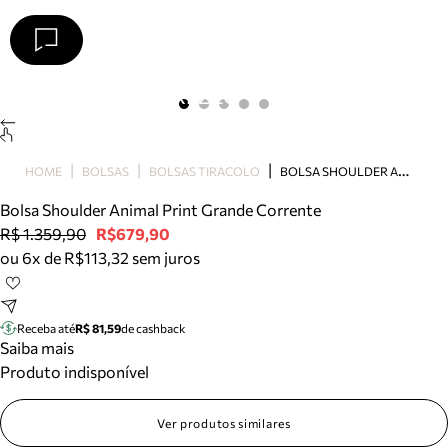
Arezzo
Favoritos
categorias sugeridas
Buscar produtos
Bota
B
OLSA SHOULDER ANIMAL PRINT GRANDE CORRENTE
HOME
BOLSAS
BOLSAS TIRACOLO
Papete
Scarpin
Bolsa Shoulder Animal Print Grande Corrente
Mocassim
R$ 1.359,90
R$679,90
Bolsa
ou 6x de R$113,32 sem juros
Sapatilha
Tamanco
Tênis
Receba até
R$ 81,59
de cashback
Mule
Saiba mais
Rasteira
Produto indisponível
Precisa de ajuda?
Tire dúvidas sobre pedidos, devoluções e mais.
Ver produtos similares