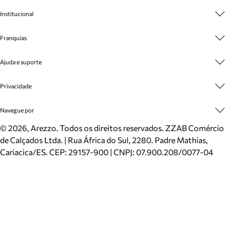
Institucional
Sobre A Marca
Franquias
Cashback
Trabalhe Conosco
Multimarcas
Ajuda e suporte
Venda Corporativa
Plano de Negócio
Sustentabilidade
Seja Franqueado
Central de Atendimento
Privacidade
Mapa do Site
Cadastro
Benefícios
Entrega
Termos de Uso
Navegue por
Inverno
Meus Pedidos
Politica e Privacidade
Mundo Arezzo
Trocas e Devoluções
Sapatos
©
2026
, Arezzo. Todos os direitos reservados.
ZZAB Comércio
Cartão Presente
Bolsas
de Calçados Ltda. | Rua África do Sul, 2280. Padre Mathias,
Localizador de lojas
Scarpins
Cariacica/ES. CEP: 29157-900 | CNPJ: 07.900.208/0077-04
Sapatilhas
Mocassins
Tênis
Sandálias
Mules
Rasteiras