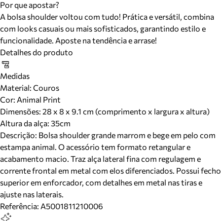
Por que apostar?
A bolsa shoulder voltou com tudo! Prática e versátil, combina
com looks casuais ou mais sofisticados, garantindo estilo e
funcionalidade. Aposte na tendência e arrase!
Detalhes do produto
Medidas
Material
:
Couros
Cor
:
Animal Print
Dimensões:
28 x 8 x 9.1 cm (comprimento x largura x altura)
Altura da alça:
35
cm
Descrição:
Bolsa shoulder grande marrom e bege em pelo com
estampa animal. O acessório tem formato retangular e
acabamento macio. Traz alça lateral fina com regulagem e
corrente frontal em metal com elos diferenciados. Possui fecho
superior em enforcador, com detalhes em metal nas tiras e
ajuste nas laterais.
Referência:
A5001811210006