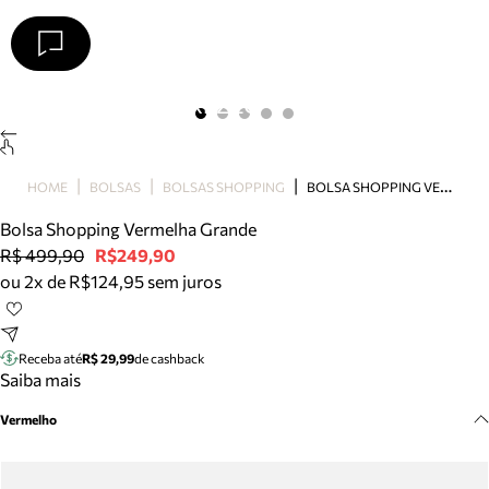
Arezzo
Favoritos
categorias sugeridas
Buscar produtos
Bota
B
OLSA SHOPPING VERMELHA GRANDE
HOME
BOLSAS
BOLSAS SHOPPING
Papete
Scarpin
Bolsa Shopping Vermelha Grande
Mocassim
R$ 499,90
R$249,90
Bolsa
ou 2x de R$124,95 sem juros
Sapatilha
Tamanco
Tênis
Receba até
R$ 29,99
de cashback
Mule
Saiba mais
Rasteira
Vermelho
Precisa de ajuda?
Tire dúvidas sobre pedidos, devoluções e mais.