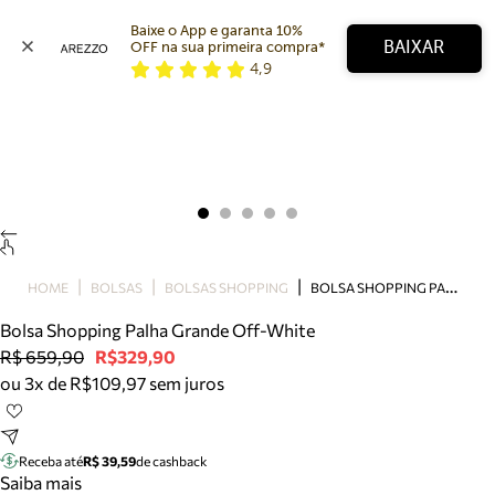
Baixe o App e garanta 10% 
BAIXAR
OFF na sua primeira compra* 
4,9
Arezzo
Favoritos
categorias sugeridas
Buscar produtos
Bota
Papete
Scarpin
Mocassim
Bolsa
B
OLSA SHOPPING PALHA GRANDE OFF-WHITE
HOME
BOLSAS
BOLSAS SHOPPING
Sapatilha
Bolsa Shopping Palha Grande Off-White
Tamanco
R$ 659,90
R$329,90
Tênis
ou 3x de R$109,97 sem juros
Mule
Rasteira
Precisa de ajuda?
Tire dúvidas sobre pedidos, devoluções e mais.
Receba até
R$ 39,59
de cashback
Saiba mais