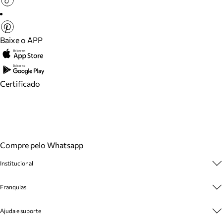
Baixe o APP
Certificado
Compre pelo Whatsapp
Institucional
Sobre A Marca
Franquias
Cashback
Trabalhe Conosco
Multimarcas
Ajuda e suporte
Venda Corporativa
Plano de Negócio