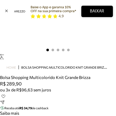
Baixe o App e garanta 10% 
BAIXAR
OFF na sua primeira compra* 
4,9
Arezzo
Favoritos
categorias sugeridas
Buscar produtos
Bota
Papete
Scarpin
Mocassim
Bolsa
B
OLSA SHOPPING MULTICOLORIDO KNIT GRANDE BRIZZA
HOME
Sapatilha
Bolsa Shopping Multicolorido Knit Grande Brizza
Tamanco
R$ 289,90
Tênis
ou 3x de R$96,63 sem juros
Mule
Rasteira
Precisa de ajuda?
Tire dúvidas sobre pedidos, devoluções e mais.
Receba até
R$ 34,79
de cashback
Saiba mais