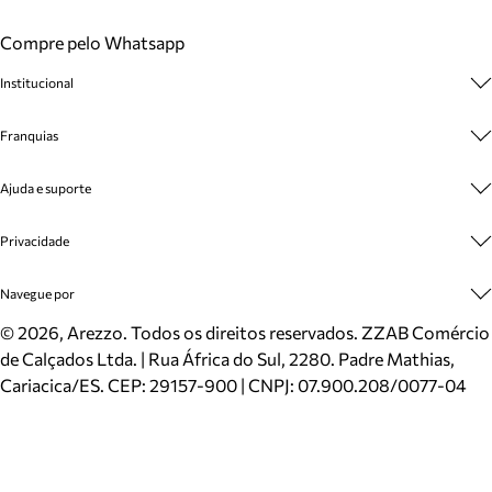
Compre pelo Whatsapp
Institucional
Sobre A Marca
Franquias
Cashback
Trabalhe Conosco
Multimarcas
Ajuda e suporte
Venda Corporativa
Plano de Negócio
Sustentabilidade
Seja Franqueado
Central de Atendimento
Privacidade
Mapa do Site
Cadastro
Benefícios
Entrega
Termos de Uso
Navegue por
Inverno
Meus Pedidos
Politica e Privacidade
Mundo Arezzo
Trocas e Devoluções
Sapatos
©
2026
, Arezzo. Todos os direitos reservados.
ZZAB Comércio
Cartão Presente
Bolsas
de Calçados Ltda. | Rua África do Sul, 2280. Padre Mathias,
Localizador de lojas
Scarpins
Cariacica/ES. CEP: 29157-900 | CNPJ: 07.900.208/0077-04
Sapatilhas
Mocassins
Tênis
Sandálias