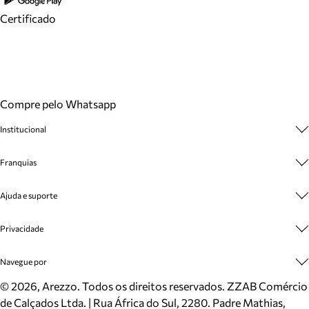
Certificado
Compre pelo Whatsapp
Institucional
Sobre A Marca
Franquias
Cashback
Trabalhe Conosco
Multimarcas
Ajuda e suporte
Venda Corporativa
Plano de Negócio
Sustentabilidade
Seja Franqueado
Central de Atendimento
Privacidade
Mapa do Site
Cadastro
Benefícios
Entrega
Termos de Uso
Navegue por
Inverno
Meus Pedidos
Politica e Privacidade
Mundo Arezzo
Trocas e Devoluções
Sapatos
©
2026
, Arezzo. Todos os direitos reservados.
ZZAB Comércio
Cartão Presente
Bolsas
de Calçados Ltda. | Rua África do Sul, 2280. Padre Mathias,