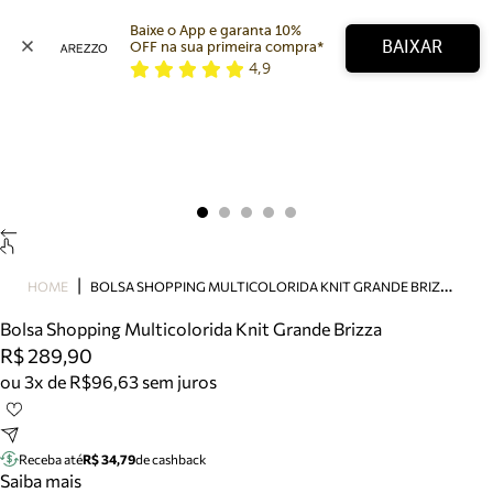
Baixe o App e garanta 10% 
BAIXAR
OFF na sua primeira compra* 
4,9
Arezzo
Favoritos
categorias sugeridas
Buscar produtos
Bota
Papete
Scarpin
Mocassim
Bolsa
B
OLSA SHOPPING MULTICOLORIDA KNIT GRANDE BRIZZA
HOME
Sapatilha
Bolsa Shopping Multicolorida Knit Grande Brizza
Tamanco
R$ 289,90
Tênis
ou 3x de R$96,63 sem juros
Mule
Rasteira
Precisa de ajuda?
Tire dúvidas sobre pedidos, devoluções e mais.
Receba até
R$ 34,79
de cashback
Saiba mais