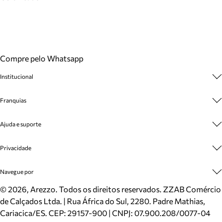
Compre pelo Whatsapp
Institucional
Sobre A Marca
Franquias
Cashback
Trabalhe Conosco
Multimarcas
Ajuda e suporte
Venda Corporativa
Plano de Negócio
Sustentabilidade
Seja Franqueado
Central de Atendimento
Privacidade
Mapa do Site
Cadastro
Benefícios
Entrega
Termos de Uso
Navegue por
Inverno
Meus Pedidos
Politica e Privacidade
Mundo Arezzo
Trocas e Devoluções
Sapatos
©
2026
, Arezzo. Todos os direitos reservados.
ZZAB Comércio
Cartão Presente
Bolsas
de Calçados Ltda. | Rua África do Sul, 2280. Padre Mathias,
Localizador de lojas
Scarpins
Cariacica/ES. CEP: 29157-900 | CNPJ: 07.900.208/0077-04