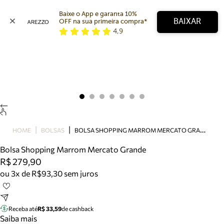
Baixe o App e garanta 10% 
BAIXAR
OFF na sua primeira compra* 
4,9
Arezzo
Favoritos
categorias sugeridas
Buscar produtos
Bota
Papete
Scarpin
Mocassim
Bolsa
B
OLSA SHOPPING MARROM MERCATO GRANDE
HOME
BOLSAS
Sapatilha
Bolsa Shopping Marrom Mercato Grande
Tamanco
R$ 279,90
Tênis
ou 3x de R$93,30 sem juros
Mule
Rasteira
Precisa de ajuda?
Tire dúvidas sobre pedidos, devoluções e mais.
Receba até
R$ 33,59
de cashback
Saiba mais