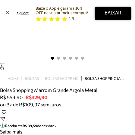
Baixe o App e garanta 10% 
BAIXAR
OFF na sua primeira compra* 
4,9
Arezzo
Favoritos
categorias sugeridas
Buscar produtos
Bota
Papete
Scarpin
Mocassim
Bolsa
B
OLSA SHOPPING MARROM GRANDE ARGOLA METAL
HOME
BOLSAS
BOLSAS SHOPPING
Sapatilha
Bolsa Shopping Marrom Grande Argola Metal
Tamanco
R$ 559,90
R$329,90
Tênis
ou 3x de R$109,97 sem juros
Mule
Rasteira
Precisa de ajuda?
Tire dúvidas sobre pedidos, devoluções e mais.
Receba até
R$ 39,59
de cashback
Saiba mais