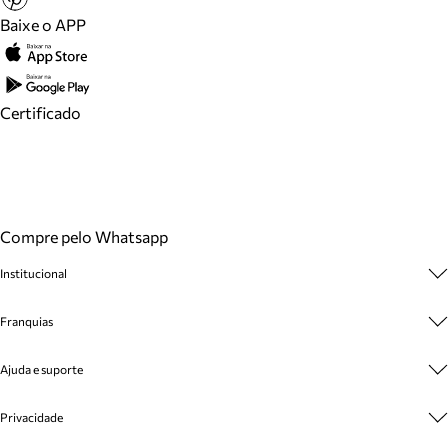
Baixe o APP
Certificado
Compre pelo Whatsapp
Institucional
Sobre A Marca
Franquias
Cashback
Trabalhe Conosco
Multimarcas
Ajuda e suporte
Venda Corporativa
Plano de Negócio
Sustentabilidade
Seja Franqueado
Central de Atendimento
Privacidade
Mapa do Site
Cadastro