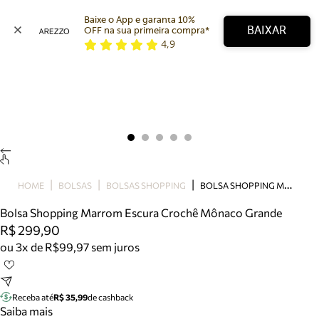
Baixe o App e garanta 10% 
BAIXAR
OFF na sua primeira compra* 
4,9
Arezzo
Favoritos
categorias sugeridas
Buscar produtos
Bota
Papete
Scarpin
Mocassim
Bolsa
B
OLSA SHOPPING MARROM ESCURA CROCHÊ MÔNACO GRANDE
HOME
BOLSAS
BOLSAS SHOPPING
Sapatilha
Bolsa Shopping Marrom Escura Crochê Mônaco Grande
Tamanco
R$ 299,90
Tênis
ou 3x de R$99,97 sem juros
Mule
Rasteira
Precisa de ajuda?
Tire dúvidas sobre pedidos, devoluções e mais.
Receba até
R$ 35,99
de cashback
Saiba mais