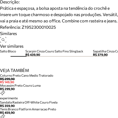
Descrição:
Prática e espaçosa, a bolsa aposta na tendência do crochê e
insere um toque charmoso e despojado nas produções. Versátil,
vai a praia e até mesmo ao office. Combine com rasteira e jeans.
Referência:
Z1952300010025
Similares
Ver similares
Salto Bloco
Scarpin Cinza Couro Salto Fino Slingback
Sapatilha Cinza C
R$ 439,90
R$ 379,90
VEJA TAMBÉM
Coturno Preto Cano Medio Tratorado
R$ 299,90
R$ 149,90
Mocassim Preto Couro Luma
R$ 299,90
experimente
Sandalia Rasteira Off-White Couro Fivela
R$ 359,90
Tenis Branco Flatform Amarracao Preto
R$ 459,90