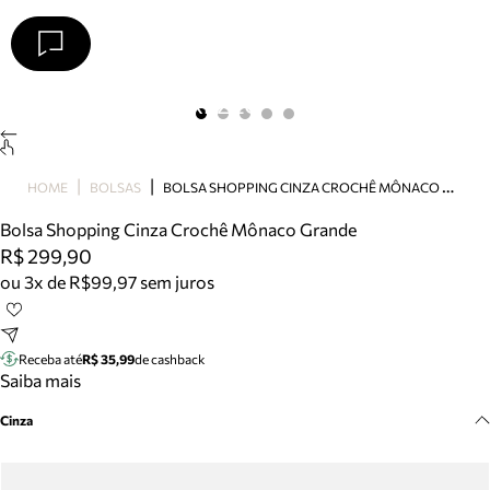
Arezzo
Favoritos
categorias sugeridas
Buscar produtos
Bota
B
OLSA SHOPPING CINZA CROCHÊ MÔNACO GRANDE
HOME
BOLSAS
Papete
Scarpin
Bolsa Shopping Cinza Crochê Mônaco Grande
Mocassim
R$ 299,90
Bolsa
ou 3x de R$99,97 sem juros
Sapatilha
Tamanco
Tênis
Receba até
R$ 35,99
de cashback
Mule
Saiba mais
Rasteira
Cinza
Precisa de ajuda?
Tire dúvidas sobre pedidos, devoluções e mais.