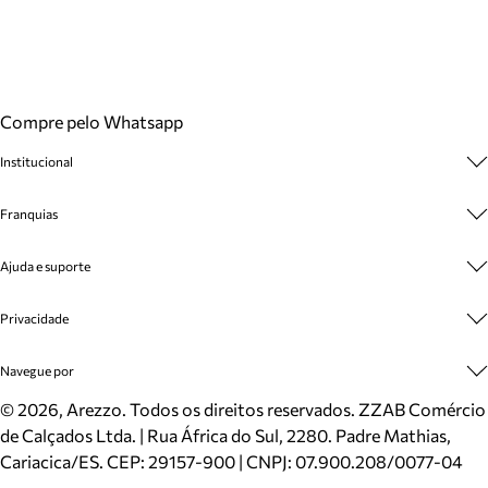
Compre pelo Whatsapp
Institucional
Sobre A Marca
Franquias
Cashback
Trabalhe Conosco
Multimarcas
Ajuda e suporte
Venda Corporativa
Plano de Negócio
Sustentabilidade
Seja Franqueado
Central de Atendimento
Privacidade
Mapa do Site
Cadastro
Benefícios
Entrega
Termos de Uso
Navegue por
Inverno
Meus Pedidos
Politica e Privacidade
Mundo Arezzo
Trocas e Devoluções
Sapatos
©
2026
, Arezzo. Todos os direitos reservados.
ZZAB Comércio
Cartão Presente
Bolsas
de Calçados Ltda. | Rua África do Sul, 2280. Padre Mathias,
Localizador de lojas
Scarpins
Cariacica/ES. CEP: 29157-900 | CNPJ: 07.900.208/0077-04
Sapatilhas