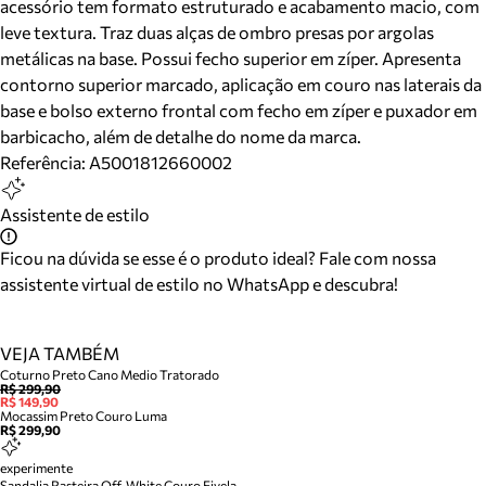
acessório tem formato estruturado e acabamento macio, com
leve textura. Traz duas alças de ombro presas por argolas
metálicas na base. Possui fecho superior em zíper. Apresenta
contorno superior marcado, aplicação em couro nas laterais da
base e bolso externo frontal com fecho em zíper e puxador em
barbicacho, além de detalhe do nome da marca.
Referência:
A5001812660002
Assistente de estilo
Ficou na dúvida se esse é o produto ideal? Fale com nossa
assistente virtual de estilo no WhatsApp e descubra!
VEJA TAMBÉM
Coturno Preto Cano Medio Tratorado
R$ 299,90
R$ 149,90
Mocassim Preto Couro Luma
R$ 299,90
experimente
Sandalia Rasteira Off-White Couro Fivela