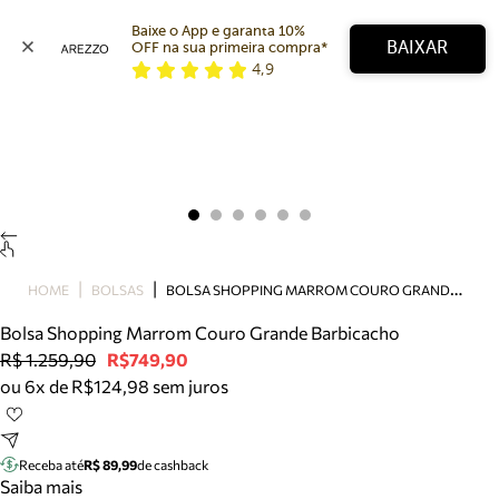
Baixe o App e garanta 10% 
BAIXAR
OFF na sua primeira compra* 
4,9
Arezzo
Favoritos
categorias sugeridas
Buscar produtos
Bota
Papete
Scarpin
Mocassim
Bolsa
B
OLSA SHOPPING MARROM COURO GRANDE BARBICACHO
HOME
BOLSAS
Sapatilha
Bolsa Shopping Marrom Couro Grande Barbicacho
Tamanco
R$ 1.259,90
R$749,90
Tênis
ou 6x de R$124,98 sem juros
Mule
Rasteira
Precisa de ajuda?
Tire dúvidas sobre pedidos, devoluções e mais.
Receba até
R$ 89,99
de cashback
Saiba mais