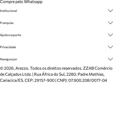
Compre pelo Whatsapp
Institucional
Sobre A Marca
Franquias
Cashback
Trabalhe Conosco
Multimarcas
Ajuda e suporte
Venda Corporativa
Plano de Negócio
Sustentabilidade
Seja Franqueado
Central de Atendimento
Privacidade
Mapa do Site
Cadastro
Benefícios
Entrega
Termos de Uso
Navegue por
Inverno
Meus Pedidos
Politica e Privacidade
Mundo Arezzo
Trocas e Devoluções
Sapatos
©
2026
, Arezzo. Todos os direitos reservados.
ZZAB Comércio
Cartão Presente
Bolsas
de Calçados Ltda. | Rua África do Sul, 2280. Padre Mathias,
Localizador de lojas
Scarpins
Cariacica/ES. CEP: 29157-900 | CNPJ: 07.900.208/0077-04
Sapatilhas
Mocassins
Tênis
Sandálias
Mules