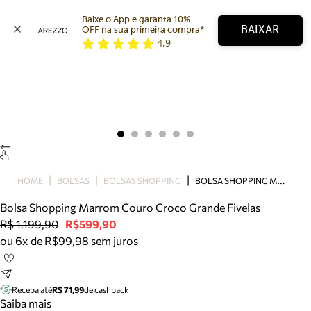
Baixe o App e garanta 10% 
BAIXAR
OFF na sua primeira compra* 
4,9
Arezzo
Favoritos
categorias sugeridas
Buscar produtos
Bota
Papete
Scarpin
Mocassim
Bolsa
B
OLSA SHOPPING MARROM COURO CROCO GRANDE FIVELAS
HOME
BOLSAS
BOLSAS SHOPPING
Sapatilha
Bolsa Shopping Marrom Couro Croco Grande Fivelas
Tamanco
R$ 1.199,90
R$599,90
Tênis
ou 6x de R$99,98 sem juros
Mule
Rasteira
Precisa de ajuda?
Tire dúvidas sobre pedidos, devoluções e mais.
Receba até
R$ 71,99
de cashback
Saiba mais