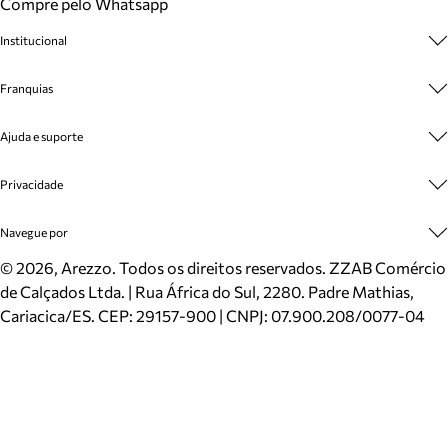
Compre pelo Whatsapp
Institucional
Sobre A Marca
Franquias
Cashback
Trabalhe Conosco
Multimarcas
Ajuda e suporte
Venda Corporativa
Plano de Negócio
Sustentabilidade
Seja Franqueado
Central de Atendimento
Privacidade
Mapa do Site
Cadastro
Benefícios
Entrega
Termos de Uso
Navegue por
Inverno
Meus Pedidos
Politica e Privacidade
Mundo Arezzo
Trocas e Devoluções
Sapatos
©
2026
, Arezzo. Todos os direitos reservados.
ZZAB Comércio
Cartão Presente
Bolsas
de Calçados Ltda. | Rua África do Sul, 2280. Padre Mathias,
Localizador de lojas
Scarpins
Cariacica/ES. CEP: 29157-900 | CNPJ: 07.900.208/0077-04
Sapatilhas
Mocassins
Tênis
Sandálias
Mules