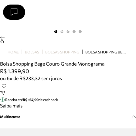
Arezzo
Favoritos
categorias sugeridas
Buscar produtos
Bota
B
OLSA SHOPPING BEGE COURO GRANDE MONOGRAMA
HOME
BOLSAS
BOLSAS SHOPPING
Papete
Scarpin
Bolsa Shopping Bege Couro Grande Monograma
Mocassim
R$ 1.399,90
Bolsa
ou 6x de R$233,32 sem juros
Sapatilha
Tamanco
Tênis
Receba até
R$ 167,99
de cashback
Mule
Saiba mais
Rasteira
Multineutro
Precisa de ajuda?
Tire dúvidas sobre pedidos, devoluções e mais.