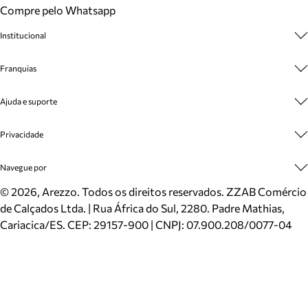
Compre pelo Whatsapp
Institucional
Sobre A Marca
Franquias
Cashback
Trabalhe Conosco
Multimarcas
Ajuda e suporte
Venda Corporativa
Plano de Negócio
Sustentabilidade
Seja Franqueado
Central de Atendimento
Privacidade
Mapa do Site
Cadastro
Benefícios
Entrega
Termos de Uso
Navegue por
Inverno
Meus Pedidos
Politica e Privacidade
Mundo Arezzo
Trocas e Devoluções
Sapatos
©
2026
, Arezzo. Todos os direitos reservados.
ZZAB Comércio
Cartão Presente
Bolsas
de Calçados Ltda. | Rua África do Sul, 2280. Padre Mathias,
Localizador de lojas
Scarpins
Cariacica/ES. CEP: 29157-900 | CNPJ: 07.900.208/0077-04
Sapatilhas
Mocassins
Tênis
Sandálias
Mules