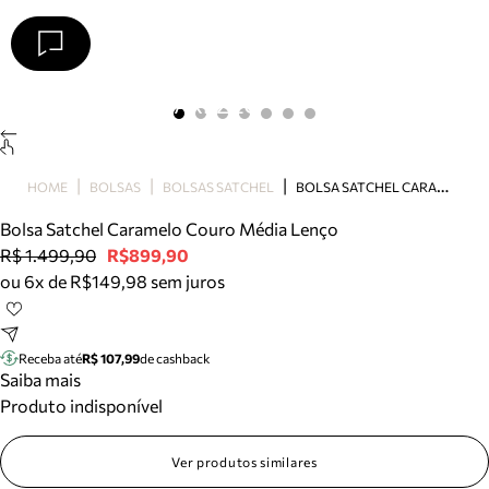
Arezzo
Favoritos
categorias sugeridas
Buscar produtos
Bota
B
OLSA SATCHEL CARAMELO COURO MÉDIA LENÇO
HOME
BOLSAS
BOLSAS SATCHEL
Papete
Scarpin
Bolsa Satchel Caramelo Couro Média Lenço
Mocassim
R$ 1.499,90
R$899,90
Bolsa
ou 6x de R$149,98 sem juros
Sapatilha
Tamanco
Tênis
Receba até
R$ 107,99
de cashback
Mule
Saiba mais
Rasteira
Produto indisponível
Precisa de ajuda?
Tire dúvidas sobre pedidos, devoluções e mais.
Ver produtos similares