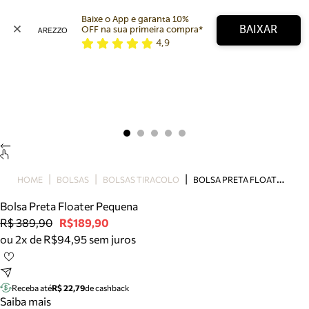
Baixe o App e garanta 10% 
BAIXAR
OFF na sua primeira compra* 
4,9
Arezzo
Favoritos
categorias sugeridas
Buscar produtos
Bota
Papete
Scarpin
Mocassim
Bolsa
B
OLSA PRETA FLOATER PEQUENA
HOME
BOLSAS
BOLSAS TIRACOLO
Sapatilha
Bolsa Preta Floater Pequena
Tamanco
R$ 389,90
R$189,90
Tênis
ou 2x de R$94,95 sem juros
Mule
Rasteira
Precisa de ajuda?
Tire dúvidas sobre pedidos, devoluções e mais.
Receba até
R$ 22,79
de cashback
Saiba mais