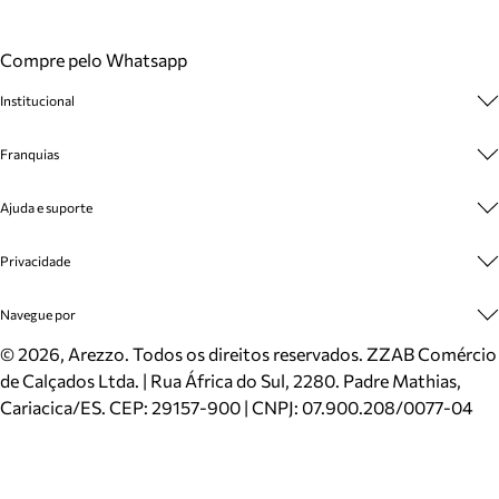
Compre pelo Whatsapp
Institucional
Sobre A Marca
Franquias
Cashback
Trabalhe Conosco
Multimarcas
Ajuda e suporte
Venda Corporativa
Plano de Negócio
Sustentabilidade
Seja Franqueado
Central de Atendimento
Privacidade
Mapa do Site
Cadastro
Benefícios
Entrega
Termos de Uso
Navegue por
Inverno
Meus Pedidos
Politica e Privacidade
Mundo Arezzo
Trocas e Devoluções
Sapatos
©
2026
, Arezzo. Todos os direitos reservados.
ZZAB Comércio
Cartão Presente
Bolsas
de Calçados Ltda. | Rua África do Sul, 2280. Padre Mathias,
Localizador de lojas
Scarpins
Cariacica/ES. CEP: 29157-900 | CNPJ: 07.900.208/0077-04
Sapatilhas
Mocassins
Tênis