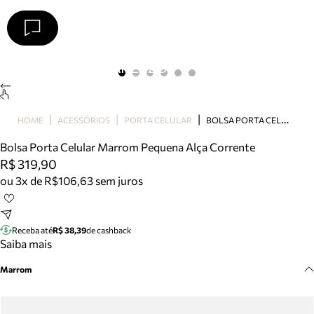
Arezzo
Favoritos
categorias sugeridas
Buscar produtos
Bota
B
OLSA PORTA CELULAR MARROM PEQUENA ALÇA CORRENTE
HOME
ACESSÓRIOS
PORTA CELULAR
Papete
Scarpin
Bolsa Porta Celular Marrom Pequena Alça Corrente
Mocassim
R$ 319,90
Bolsa
ou 3x de R$106,63 sem juros
Sapatilha
Tamanco
Tênis
Receba até
R$ 38,39
de cashback
Mule
Saiba mais
Rasteira
Marrom
Precisa de ajuda?
Tire dúvidas sobre pedidos, devoluções e mais.