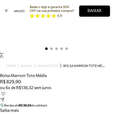
Baixe o App e garanta 10% 
BAIXAR
OFF na sua primeira compra* 
4,9
Arezzo
Favoritos
categorias sugeridas
Buscar produtos
Bota
Papete
Scarpin
Mocassim
Bolsa
B
OLSA MARROM TOTE MÉDIA
HOME
BOLSAS
BOLSAS TOTE
Sapatilha
Bolsa Marrom Tote Média
Tamanco
R$ 829,90
Tênis
ou 6x de R$138,32 sem juros
Mule
Rasteira
Precisa de ajuda?
Tire dúvidas sobre pedidos, devoluções e mais.
Receba até
R$ 99,59
de cashback
Saiba mais