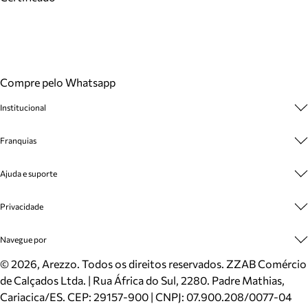
Compre pelo Whatsapp
Institucional
Sobre A Marca
Franquias
Cashback
Trabalhe Conosco
Multimarcas
Ajuda e suporte
Venda Corporativa
Plano de Negócio
Sustentabilidade
Seja Franqueado
Central de Atendimento
Privacidade
Mapa do Site
Cadastro
Benefícios
Entrega
Termos de Uso
Navegue por
Inverno
Meus Pedidos
Politica e Privacidade
Mundo Arezzo
Trocas e Devoluções
Sapatos
©
2026
, Arezzo. Todos os direitos reservados.
ZZAB Comércio
Cartão Presente
Bolsas
de Calçados Ltda. | Rua África do Sul, 2280. Padre Mathias,
Localizador de lojas
Scarpins
Cariacica/ES. CEP: 29157-900 | CNPJ: 07.900.208/0077-04