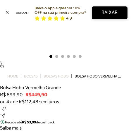
Baixe o App e garanta 10% 
BAIXAR
OFF na sua primeira compra* 
4,9
Arezzo
Favoritos
categorias sugeridas
Buscar produtos
Bota
Papete
Scarpin
Mocassim
Bolsa
B
OLSA HOBO VERMELHA GRANDE
HOME
BOLSAS
BOLSAS HOBO
Sapatilha
Bolsa Hobo Vermelha Grande
Tamanco
R$ 899,90
R$449,90
Tênis
ou 4x de R$112,48 sem juros
Mule
Rasteira
Precisa de ajuda?
Tire dúvidas sobre pedidos, devoluções e mais.
Receba até
R$ 53,99
de cashback
Saiba mais