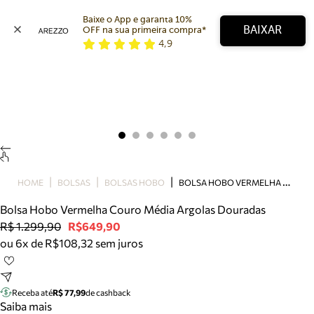
Baixe o App e garanta 10% 
BAIXAR
OFF na sua primeira compra* 
4,9
Arezzo
Favoritos
categorias sugeridas
Buscar produtos
Bota
Papete
Scarpin
Mocassim
Bolsa
B
OLSA HOBO VERMELHA COURO MÉDIA ARGOLAS DOURADAS
HOME
BOLSAS
BOLSAS HOBO
Sapatilha
Bolsa Hobo Vermelha Couro Média Argolas Douradas
Tamanco
R$ 1.299,90
R$649,90
Tênis
ou 6x de R$108,32 sem juros
Mule
Rasteira
Precisa de ajuda?
Tire dúvidas sobre pedidos, devoluções e mais.
Receba até
R$ 77,99
de cashback
Saiba mais